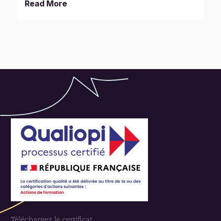
Read More
Le
leadership autoritaire
dans lequel le
chef donne des ordres indiscutables et
dirige ses équipes.
Le
leadership démocratique
dans lequel
le leader s’installe au milieu de l’équipe
Téléchargez le certificat
qu’il anime, pour laisser la part belle à la