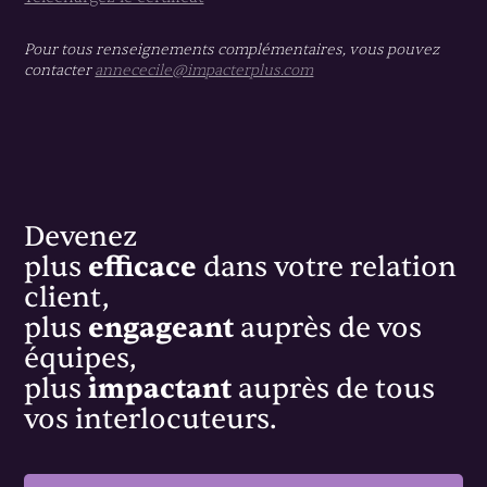
créativité de chacun.
Pour tous renseignements complémentaires, vous pouvez
contacter
annececile@impacterplus.com
Le
leadership permissif
laisse chaque
collaborateur agir à sa guise. Le chef a
simplement un rôle d’observateur passif.
Devenez
plus
efficace
dans votre relation
client,
plus
engageant
auprès de vos
équipes,
plus
impactant
auprès de tous
vos interlocuteurs.
l’exploiteur
despotique
;