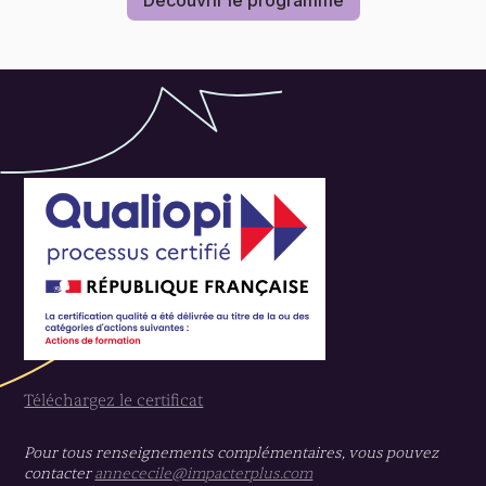
Découvrir le programme
Téléchargez le certificat
Pour tous renseignements complémentaires, vous pouvez
contacter
annececile@impacterplus.com